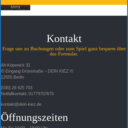
Google.
Mehr
erfahren
Karte
laden
Kontakt
Google
Frage uns zu Buchungen oder zum Spiel ganz bequem über
Maps immer
das Formular.
entsperren
Alt-Köpenick 31
!!! Eingang Grünstraße – DEIN KIEZ !!!
12555 Berlin
(030) 28 425 703
Notfallkontakt: 01779707675
kontakt@dein-kiez.de
Öffnungszeiten
Mo-Fr: 10:00 – 18:00 Uhr