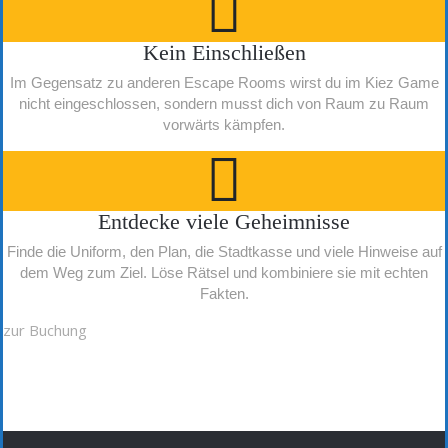
Kein Einschließen
Im Gegensatz zu anderen Escape Rooms wirst du im Kiez Game
nicht eingeschlossen, sondern musst dich von Raum zu Raum
vorwärts kämpfen.
Entdecke viele Geheimnisse
Finde die Uniform, den Plan, die Stadtkasse und viele Hinweise auf
dem Weg zum Ziel. Löse Rätsel und kombiniere sie mit echten
Fakten.
zur Buchung