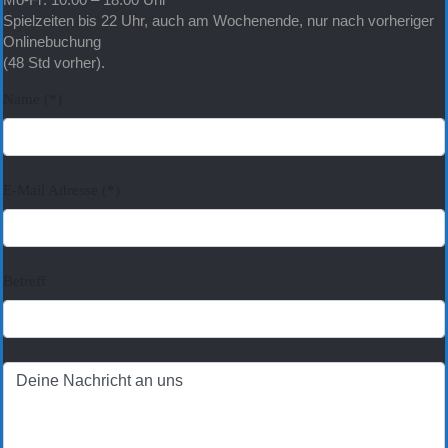
Spielzeiten bis 22 Uhr, auch am Wochenende, nur nach vorheriger
Onlinebuchung
(48 Std vorher).
Name (*)
E-Mail Adresse (*)
Betreff