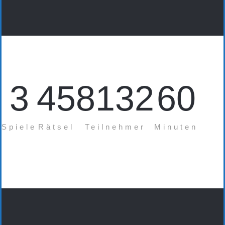
3
45
8132
60
Spiele
Rätsel
Teilnehmer
Minuten